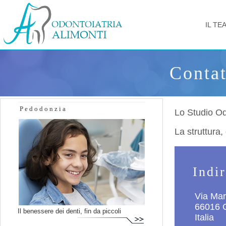
IL TE
Contat
Pedodonzia
Lo Studio Odo
La struttura
Indi
Via Mar
66016 G
Il benessere dei denti, fin da piccoli
Italia