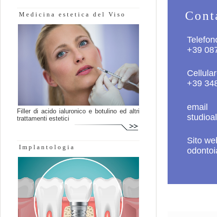
Cont
Medicina estetica del Viso
Telefon
+39 08
Cellula
+39 34
email
Filler di acido ialuronico e botulino ed altri
studioa
trattamenti estetici
Sito we
Implantologia
odontoia