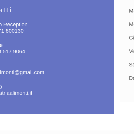
atti
M
M
o Reception
71 800130
G
re
V
8 517 9064
S
limonti@gmail.com
D
b
triaalimonti.it