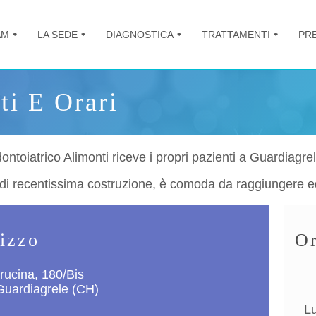
AM
LA SEDE
DIAGNOSTICA
TRATTAMENTI
PR
+
+
+
+
ti E Orari
ntoiatrico Alimonti riceve i propri pazienti a Guardiagrel
, di recentissima costruzione, è comoda da raggiungere e
rizzo
Or
rucina, 180/Bis
uardiagrele (CH)
L