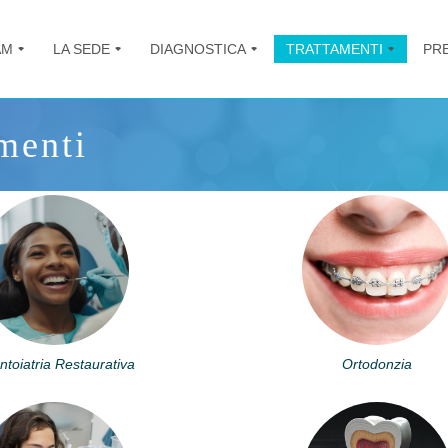
AM
LA SEDE
DIAGNOSTICA
TRATTAMENTI
PR
+
+
+
+
menti
toiatria Restaurativa
Ortodonzia